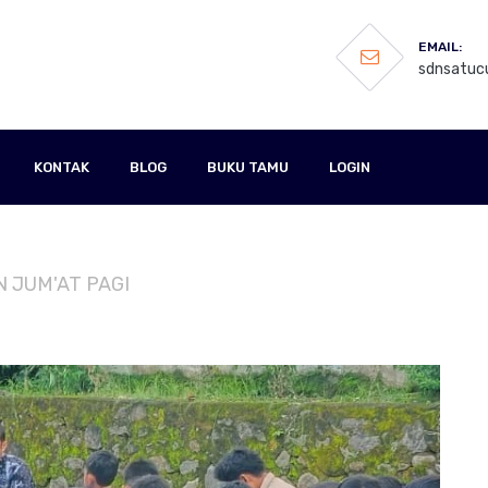
EMAIL:
sdnsatucu
KONTAK
BLOG
BUKU TAMU
LOGIN
IN JUM'AT PAGI