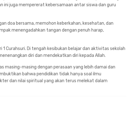
atan ini juga mempererat kebersamaan antar siswa dan guru
engan doa bersama, memohon keberkahan, kesehatan, dan
ampak menengadahkan tangan dengan penuh harap,
ri 1 Curahsuri. Di tengah kesibukan belajar dan aktivitas sekolah
menenangkan diri dan mendekatkan diri kepada Allah.
kelas masing-masing dengan perasaan yang lebih damai dan
embuktikan bahwa pendidikan tidak hanya soal ilmu
er dan nilai spiritual yang akan terus melekat dalam