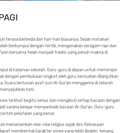
PAGI
uri terasa berbeda dari hari-hari biasanya. Sejak matahari
udah berkumpul dengan tertib, mengenakan seragam rapi dan
sin bersama telah menjadi tradisi yang penuh makna di
kumpul di halaman sekolah. Guru-guru di depan untuk memimpin
ali dengan pembukaan singkat oleh guru, kemudian dilanjutkan
 Suara lantunan ayat suci Al-Qur’an menggema di seluruh
menyejukkan hati.
iswa terlihat begitu serius dan mengikuti setiap bacaan dengan
njadi sarana belajar memperbaiki bacaan Al-Qur’an. Guru-guru
ontoh pelafalan yang benar.
an menanamkan nilai-nilai religius sejak dini. Kebiasaan
apat membentuk karakter siswa yang lebih disiplin, tenang,