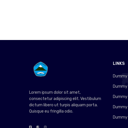
LINKS
Dummy L
Dummy L
Lorem ipsum dolor sit amet,
Dummy L
consectetur adipiscing elit. Vestibulum
dictum libero ut turpis aliquam porta.
Dummy L
Quisque eu fringilla odio.
Dummy L