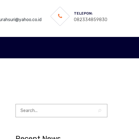
TELEPON:
rahsuri@yahoo.co.id
082334859830
Recent News