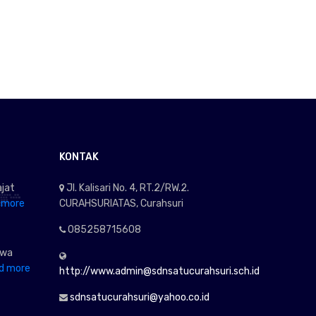
KONTAK
jat
Jl. Kalisari No. 4, RT.2/RW.2.
 more
CURAHSURIATAS, Curahsuri
085258715608
awa
d more
http://www.admin@sdnsatucurahsuri.sch.id
sdnsatucurahsuri@yahoo.co.id