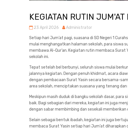
KEGIATAN RUTIN JUM'AT 
23 April 2026
Administrator
Setiap hari Jum’at pagi, suasana di SD Negeri 1 Curahs
mulai menghangatkan halaman sekolah, para siswa s
membawa Al-Qur’an. Kegiatan rutin membaca Surat Ya
sekolah ini.
Tepat setelah bel berbunyi, seluruh siswa mulai ber
jalannya kegiatan. Dengan penuh khidmat, acara diaw
dengan pembacaan Surat Yasin secara bersama-sama.
area sekolah, menciptakan suasana yang tenang dan 
Meskipun masih duduk di bangku sekolah dasar, para s
baik. Bagi sebagian dari mereka, kegiatan ini juga me
dengan sabar membimbing dan sesekali memberikan c
Selain sebagai bentuk ibadah, kegiatan ini juga bertuju
membaca Surat Yasin setiap hari Jum’at diharapkan d