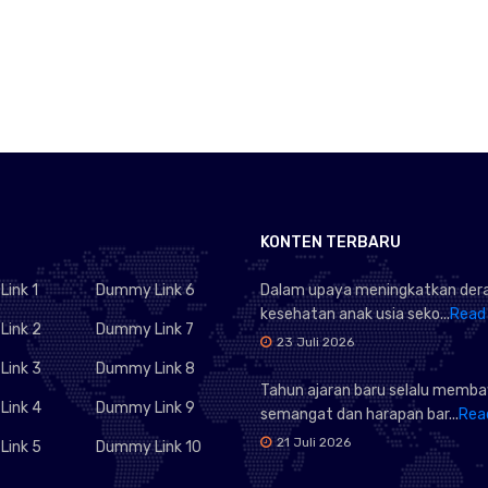
KONTEN TERBARU
ink 1
Dummy Link 6
Dalam upaya meningkatkan dera
kesehatan anak usia seko...
Read
ink 2
Dummy Link 7
23 Juli 2026
ink 3
Dummy Link 8
Tahun ajaran baru selalu memb
ink 4
Dummy Link 9
semangat dan harapan bar...
Rea
21 Juli 2026
ink 5
Dummy Link 10