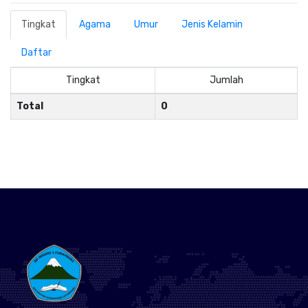
Tingkat
Agama
Umur
Jenis Kelamin
Daftar
Tingkat
Jumlah
Total
0