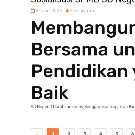
24 Juni 2026
Administrator
Membangu
Bersama un
Pendidikan 
Baik
SD Negeri 1 Curahsuri menyelenggarakan kegiatan
Sos
1
2
3
4
5
6