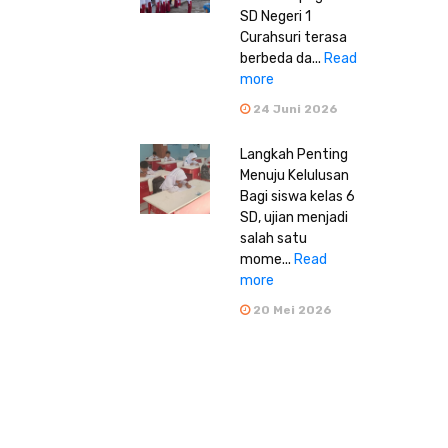
SD Negeri 1
Curahsuri terasa
berbeda da...
Read
more
24 Juni 2026
Langkah Penting
Menuju Kelulusan
Bagi siswa kelas 6
SD, ujian menjadi
salah satu
mome...
Read
more
20 Mei 2026