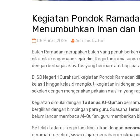
Kegiatan Pondok Ramadan 
Menumbuhkan Iman dan 
05 Maret 2026
Administrator
Bulan Ramadan merupakan bulan yang penuh berkah 
nilai-nilai keagamaan sejak dini, Kegiatan ini biasany
dengan berbagai aktivitas yang bermanfaat bagi para
Di SD Negeri 1 Curahsuri, kegiatan Pondok Ramadan dil
kelas 1 hingga kelas 6 mengikuti kegiatan ini dengan 
sekolah dengan mengenakan pakaian muslim yang rap
Kegiatan dimulai dengan
tadarus Al-Qur’an
bersama 
bergiliran dengan bimbingan para guru. Suasana tera
belum lancar membaca Al-Qur’an, guru memberikan bim
Setelah tadarus, kegiatan dilanjutkan dengan
cerama
ceramah tersebut, siswa diajak memahami makna pua