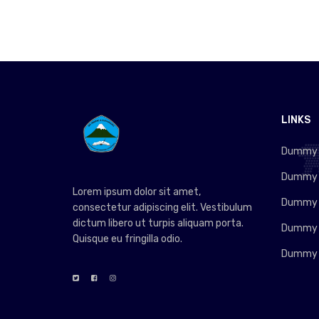
LINKS
Dummy L
Dummy L
Lorem ipsum dolor sit amet,
Dummy L
consectetur adipiscing elit. Vestibulum
dictum libero ut turpis aliquam porta.
Dummy L
Quisque eu fringilla odio.
Dummy L