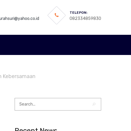
TELEPON:
rahsuri@yahoo.co.id
082334859830
an Kebersamaan
Recent News