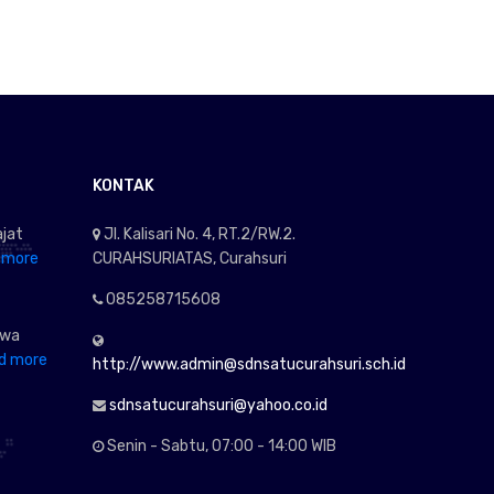
KONTAK
jat
Jl. Kalisari No. 4, RT.2/RW.2.
 more
CURAHSURIATAS, Curahsuri
085258715608
awa
d more
http://www.admin@sdnsatucurahsuri.sch.id
sdnsatucurahsuri@yahoo.co.id
Senin - Sabtu, 07:00 - 14:00 WIB