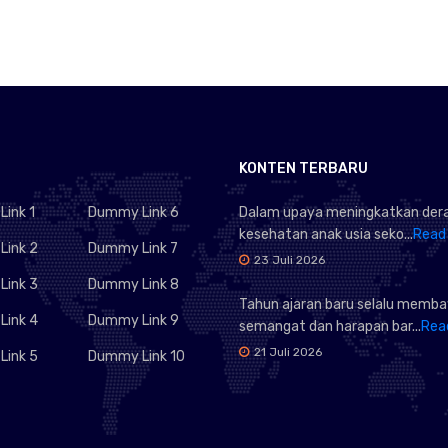
KONTEN TERBARU
ink 1
Dummy Link 6
Dalam upaya meningkatkan dera
kesehatan anak usia seko...
Read
ink 2
Dummy Link 7
23 Juli 2026
ink 3
Dummy Link 8
Tahun ajaran baru selalu memb
ink 4
Dummy Link 9
semangat dan harapan bar...
Rea
21 Juli 2026
ink 5
Dummy Link 10