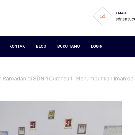
EMAIL:
sdnsatucu
KONTAK
BLOG
BUKU TAMU
LOGIN
ok Ramadan di SDN 1 Curahsuri : Menumbuhkan Iman d